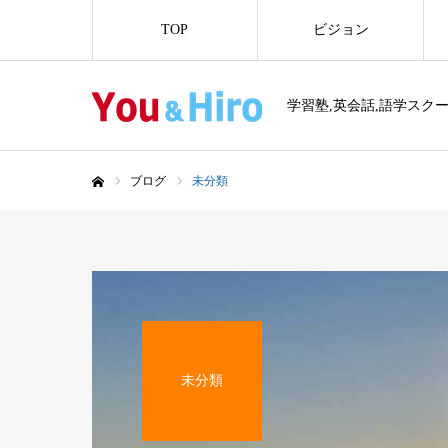
TOP
ビジョン
学習塾,英会話,語学スク
ブログ
未分類
ホーム
未分類